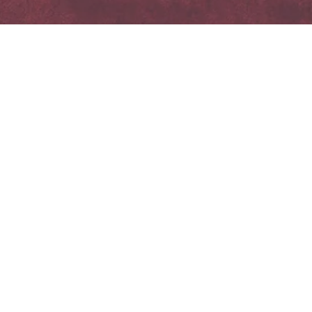
Las fotografías y todo el contenido aquí presentado son 
originales. Por favor, no los copies ni utilices sin 
autorización.
© 2022–2026 Liana Rucsanda / Creative by Lee
Acerca de
Contact
Seguir
liana.rucsanda@gmail.com