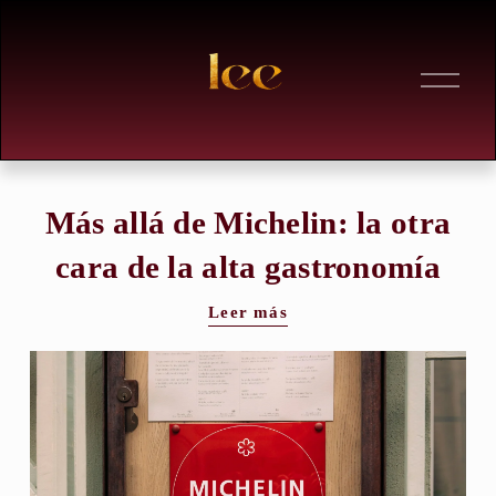
A
b
r
i
r
m
e
n
Más allá de Michelin: la otra
ú
cara de la alta gastronomía
Leer más