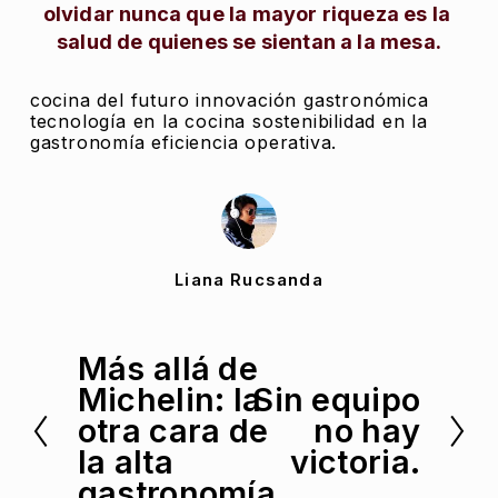
olvidar nunca que la mayor riqueza es la 
salud de quienes se sientan a la mesa.
cocina del futuro innovación gastronómica
tecnología en la cocina sostenibilidad en la
gastronomía eficiencia operativa.
Liana Rucsanda
Más allá de
A
Michelin: la
Sin equipo
n
S
otra cara de
no hay
t
i
la alta
victoria.
e
g
gastronomía
r
u