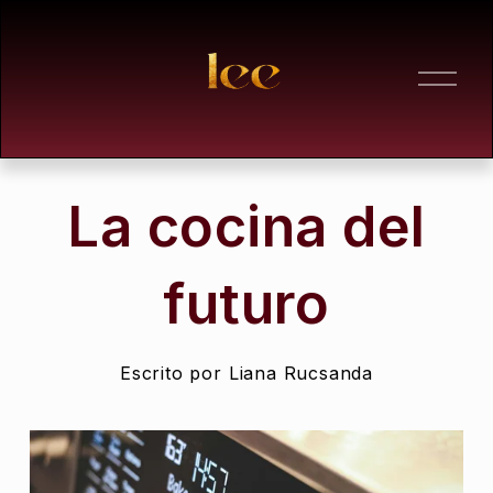
A
b
r
i
r
m
e
La cocina del
n
ú
futuro
Escrito por
Liana Rucsanda