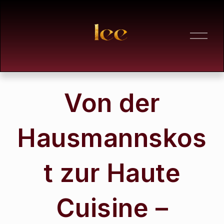
M
e
n
ü
ö
f
f
Von der
n
e
n
Hausmannskos
t zur Haute
Cuisine –